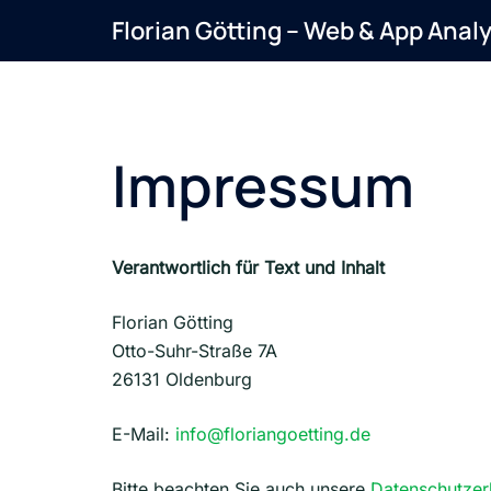
Zum
Florian Götting – Web & App Anal
Inhalt
springen
Impressum
Verantwortlich für Text und Inhalt
Florian Götting
Otto-Suhr-Straße 7A
26131 Oldenburg
E-Mail:
info@floriangoetting.de
Bitte beachten Sie auch unsere
Datenschutzer